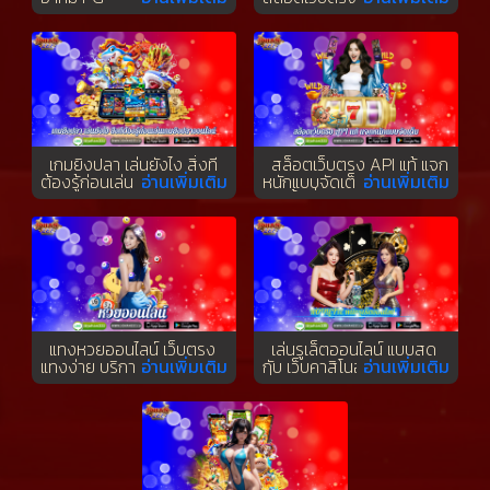
pg
เกมยิงปลา เล่นยังไง สิ่งที่
สล็อตเว็บตรง API แท้ แจก
ต้องรู้ก่อนเล่นเกมยิงปลา
อ่านเพิ่มเติม
หนักแบบจัดเต็ม ฝากถอน
อ่านเพิ่มเติม
ออนไลน์
ไม่มีขั้นต่ำ
แทงหวยออนไลน์ เว็บตรง
เล่นรูเล็ตออนไลน์ แบบสด
แทงง่าย บริการแบบครบ
อ่านเพิ่มเติม
กับ เว็บคาสิโนออนไลน์ที่ดี
อ่านเพิ่มเติม
วงจร
ที่สุด